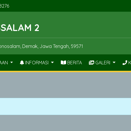
8276
SSALAM 2
Wonosalam, Demak, Jawa Tengah, 59571
AAN
INFORMASI
BERITA
GALERI
K