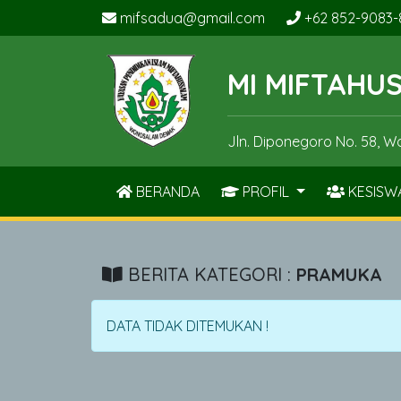
mifsadua@gmail.com
+62 852-9083-
MI MIFTAHU
Jln. Diponegoro No. 58, 
BERANDA
PROFIL
KESISW
BERITA KATEGORI :
PRAMUKA
DATA TIDAK DITEMUKAN !